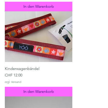
In den Warenkorb
Kinderwagenbändel
Preis
CHF 12.00
zzgl. Versand
In den Warenkorb