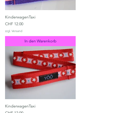
KinderwagenTaxi
Preis
CHF 12.00
zzgl. Versand
In den Warenkorb
KinderwagenTaxi
Preis
CHF 12.00