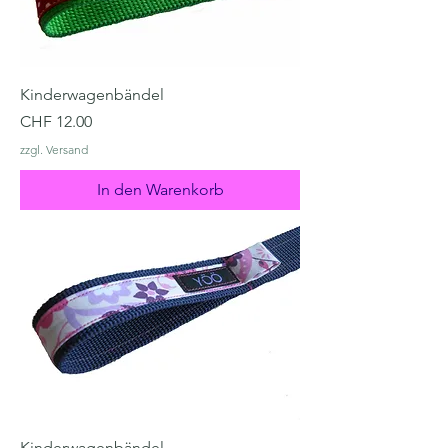
Kinderwagenbändel
Preis
CHF 12.00
zzgl. Versand
In den Warenkorb
Kinderwagenbändel