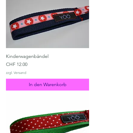
Kinderwagenbändel
Preis
CHF 12.00
zzgl. Versand
In den Warenkorb