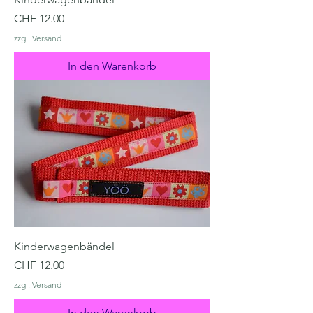
Preis
CHF 12.00
zzgl. Versand
In den Warenkorb
Kinderwagenbändel
Preis
CHF 12.00
zzgl. Versand
In den Warenkorb