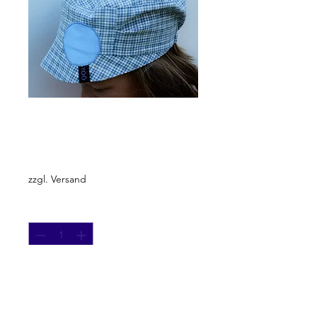
Sonnenhut
Preis
CHF 18.00
zzgl. Versand
Anzahl
*
In den Warenkorb