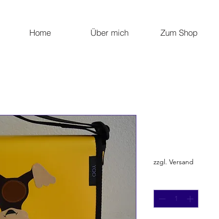
Home
Über mich
Zum Shop
lustiger Aff
Preis
CHF 85.00
zzgl. Versand
Anzahl
*