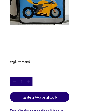
Motorrad
"Ducatti"
Preis
CHF 85.00
zzgl. Versand
Anzahl
*
In den Warenkorb
Das Kindergartentäschli ist aus