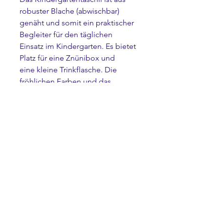
robuster Blache (abwischbar)
genäht und somit ein praktischer
Begleiter für den täglichen
Einsatz im Kindergarten. Es bietet
Platz für eine Znünibox und
eine kleine Trinkflasche. Die
fröhlichen Farben und das
Wunschmotiv machen das Täschli
zu einem Lieblingsstück für jedes
Kind.
Abweichungen vom Bild sind
möglich, da die Taschen und
Motive von Hand aufgenäht
werden!
Masse: 23cm breit, 16cm hoch,
6.5cm tief