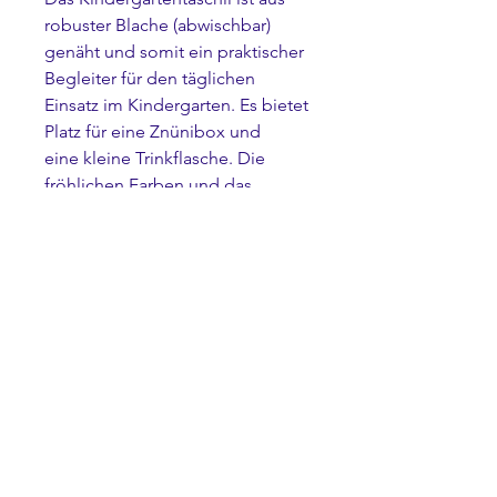
robuster Blache (abwischbar)
genäht und somit ein praktischer
Begleiter für den täglichen
Einsatz im Kindergarten. Es bietet
Platz für eine Znünibox und
eine kleine Trinkflasche. Die
fröhlichen Farben und das
Wunschmotiv machen das Täschli
zu einem Lieblingsstück für jedes
Kind.
Abweichungen vom Bild sind
möglich, da die Taschen und
Motive von Hand aufgenäht
werden!
Masse: 23cm breit, 16cm hoch,
6.5cm tief