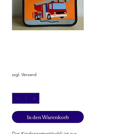
Feuerwehr,
Löschfahrzeug
Preis
CHF 85.00
zzgl. Versand
Anzahl
*
In den Warenkorb
Das Kindergartentäschli ist aus