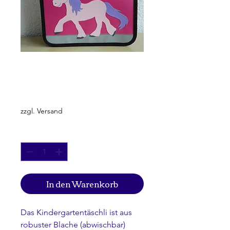
Einhorn
Preis
CHF 85.00
zzgl. Versand
Anzahl
*
In den Warenkorb
Das Kindergartentäschli ist aus
robuster Blache (abwischbar)