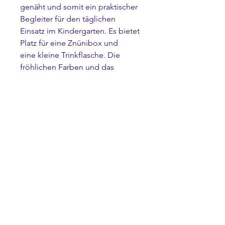
genäht und somit ein praktischer
Begleiter für den täglichen
Einsatz im Kindergarten. Es bietet
Platz für eine Znünibox und
eine kleine Trinkflasche. Die
fröhlichen Farben und das
Wunschmotiv machen das Täschli
zu einem Lieblingsstück für jedes
Kind.
Abweichungen vom Bild sind
möglich, da die Taschen und
Motive von Hand aufgenäht
werden!
Masse: 23cm breit, 16cm hoch,
6.5cm tief